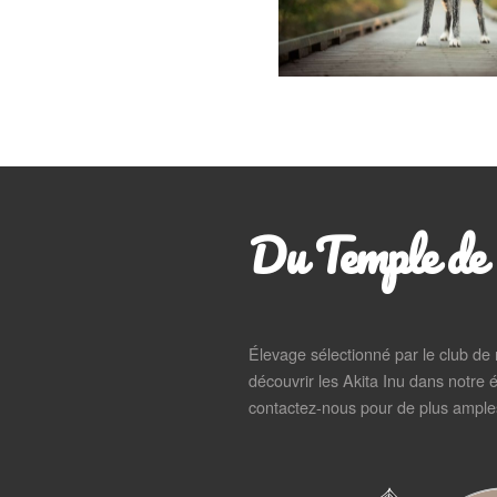
Du Temple de 
Élevage sélectionné par le club de
découvrir les Akita Inu dans notre é
contactez-nous pour de plus amples