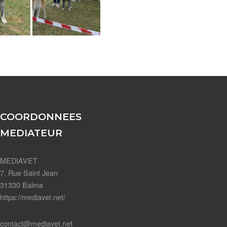
COORDONNEES
MEDIATEUR
MEDIAVET
7, Rue Saint Jean
31330 Balma
https://mediavet.net/
contact@mediavet.net