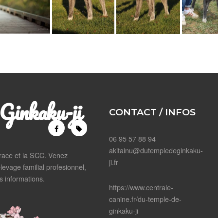
Ginkaku-ji
CONTACT / INFOS
06 95 57 88 94
akitainu@dutempledeginkaku-
 race et la SCC. Venez
ji.fr
levage familial profesionnel,
 informations.
https://www.centrale-
canine.fr/du-temple-de-
ginkaku-ji